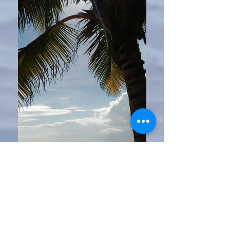
P_20180512_162740