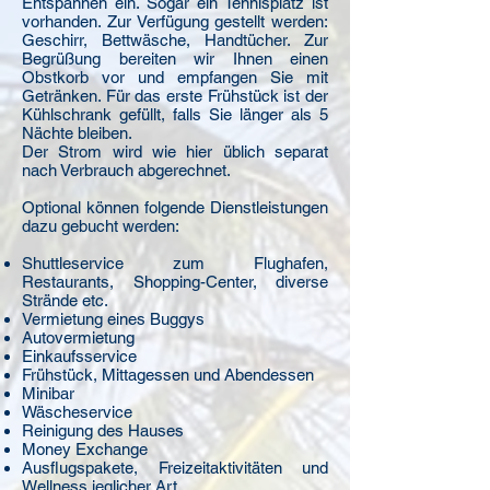
Entspannen ein. Sogar ein Tennisplatz ist
vorhanden. Zur Verfügung gestellt werden:
Geschirr, Bettwäsche, Handtücher. Zur
Begrüßung bereiten wir Ihnen einen
Obstkorb vor und empfangen Sie mit
Getränken. Für das erste Frühstück ist der
Kühlschrank gefüllt, falls Sie länger als 5
Nächte bleiben.
Der Strom wird wie hier üblich separat
nach Verbrauch abgerechnet.
Optional können folgende Dienstleistungen
dazu gebucht werden:
Shuttleservice zum Flughafen,
Restaurants, Shopping-Center, diverse
Strände etc.
Vermietung eines Buggys
Autovermietung
Einkaufsservice
Frühstück, Mittagessen und Abendessen
Minibar
Wäscheservice
Reinigung des Hauses
Money Exchange
Ausflugspakete, Freizeitaktivitäten und
Wellness jeglicher Art