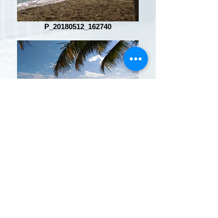
P_20180512_162740
P_20180512_155911
P_20180512_144741